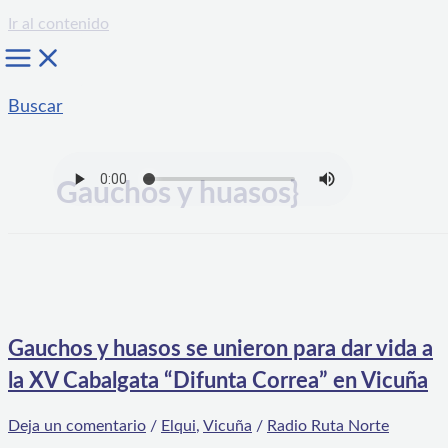
Ir al contenido
Buscar
Gauchos y huasos}
Gauchos y huasos se unieron para dar vida a
la XV Cabalgata “Difunta Correa” en Vicuña
Deja un comentario
/
Elqui
,
Vicuña
/
Radio Ruta Norte