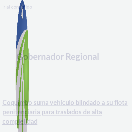
Ir al contenido
Gobernador Regional
Coquimbo suma vehículo blindado a su flota
penitenciaria para traslados de alta
complejidad