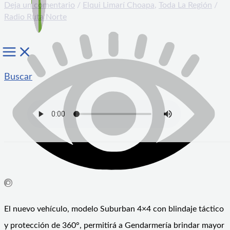
Deja un comentario
/
Elqui Limarí Choapa
,
Toda La Región
/
Radio Ruta Norte
Buscar
El nuevo vehículo, modelo Suburban 4×4 con blindaje táctico
y protección de 360°, permitirá a Gendarmería brindar mayor