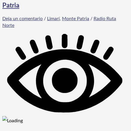
Patria
Deja un comentario
/
Limarí
,
Monte Patria
/
Radio Ruta
Norte