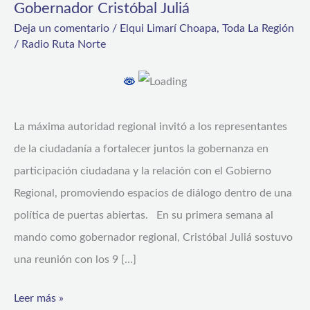
Gobernador Cristóbal Juliá
Civil
Deja un comentario
/
Elqui Limarí Choapa
,
Toda La Región
plantea
/
Radio Ruta Norte
necesidades
en
primer
La máxima autoridad regional invitó a los representantes
encuentro
de la ciudadanía a fortalecer juntos la gobernanza en
con
participación ciudadana y la relación con el Gobierno
Gobernador
Regional, promoviendo espacios de diálogo dentro de una
Cristóbal
política de puertas abiertas. En su primera semana al
Juliá
mando como gobernador regional, Cristóbal Juliá sostuvo
una reunión con los 9 […]
Leer más »