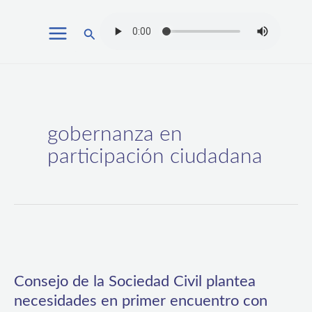
Ir
Buscar
al
contenido
gobernanza en
participación ciudadana
Consejo
de
Consejo de la Sociedad Civil plantea
la
necesidades en primer encuentro con
Sociedad