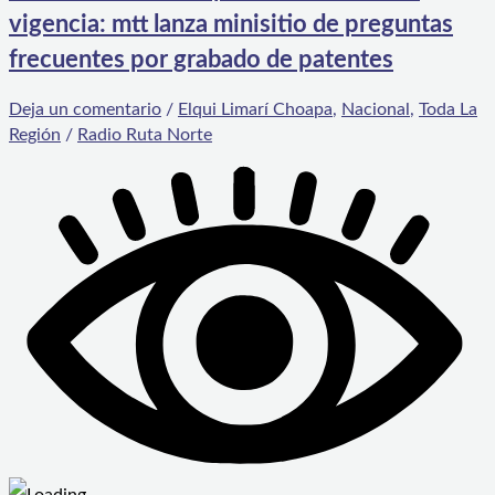
vigencia: mtt lanza minisitio de preguntas
frecuentes por grabado de patentes
Deja un comentario
/
Elqui Limarí Choapa
,
Nacional
,
Toda La
Región
/
Radio Ruta Norte