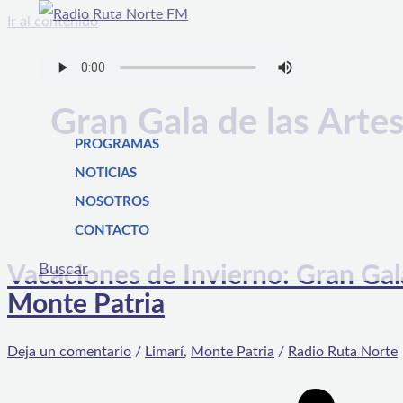
Ir al contenido
Gran Gala de las Artes
PROGRAMAS
NOTICIAS
NOSOTROS
CONTACTO
Buscar
Vacaciones de Invierno: Gran Gala 
Monte Patria
Deja un comentario
/
Limarí
,
Monte Patria
/
Radio Ruta Norte