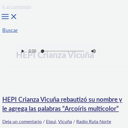
Ir al contenido
Buscar
HEPI Crianza Vicuña
HEPI Crianza Vicuña rebautizó su nombre y
le agrega las palabras “Arcoíris multicolor”
Deja un comentario
/
Elqui
,
Vicuña
/
Radio Ruta Norte