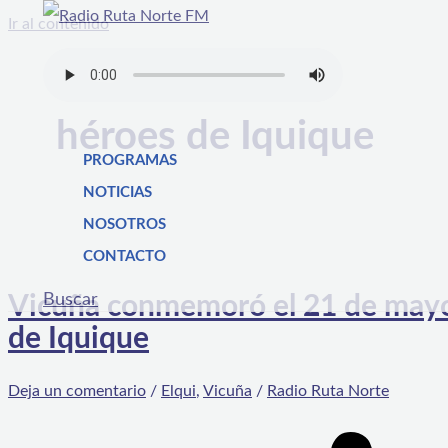
Ir al contenido
héroes de Iquique
PROGRAMAS
NOTICIAS
NOSOTROS
CONTACTO
Buscar
Vicuña conmemoró el 21 de mayo 
de Iquique
Deja un comentario
/
Elqui
,
Vicuña
/
Radio Ruta Norte