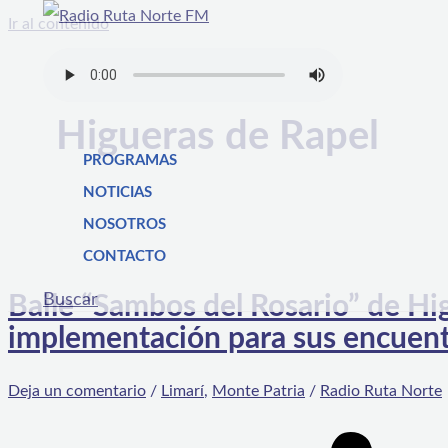
Ir al contenido
Higueras de Rapel
PROGRAMAS
NOTICIAS
NOSOTROS
CONTACTO
Buscar
Baile “Sambos del Rosario” de Hi
implementación para sus encuen
Deja un comentario
/
Limarí
,
Monte Patria
/
Radio Ruta Norte