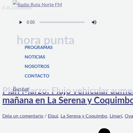
Ir al contenido
hora punta
PROGRAMAS
NOTICIAS
NOSOTROS
CONTACTO
Buscar
Plan Marzo: Flujo vehicular aum
mañana en La Serena y Coquimb
Deja un comentario
/
Elqui
,
La Serena y Coquimbo
,
Limarí
,
Ova