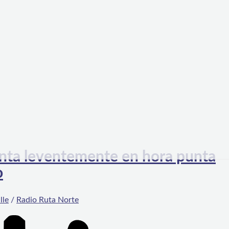
enta leventemente en hora punta
o
lle
/
Radio Ruta Norte