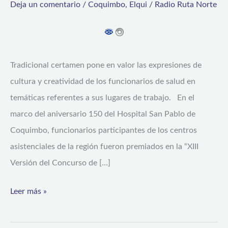
Deja un comentario
/
Coquimbo
,
Elqui
/
Radio Ruta Norte
Hospital
San
Pablo
hace
Tradicional certamen pone en valor las expresiones de
brillar
cultura y creatividad de los funcionarios de salud en
a
temáticas referentes a sus lugares de trabajo. En el
funcionarios
marco del aniversario 150 del Hospital San Pablo de
de
Coquimbo, funcionarios participantes de los centros
salud
asistenciales de la región fueron premiados en la “XIII
de
Versión del Concurso de […]
toda
Leer más »
la
región