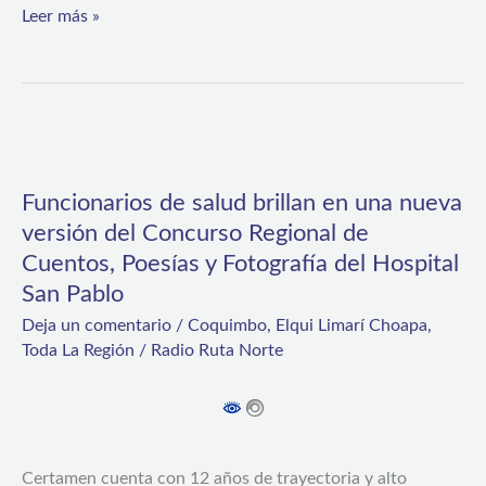
salud
Leer más »
regional
Funcionarios
de
Funcionarios de salud brillan en una nueva
salud
versión del Concurso Regional de
brillan
Cuentos, Poesías y Fotografía del Hospital
en
San Pablo
una
Deja un comentario
/
Coquimbo
,
Elqui Limarí Choapa
,
Toda La Región
/
Radio Ruta Norte
nueva
versión
del
Concurso
Certamen cuenta con 12 años de trayectoria y alto