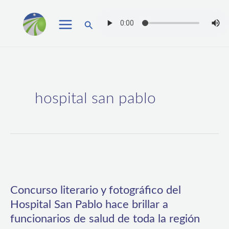
Ir
Buscar
al
contenido
hospital san pablo
Concurso
literario
Concurso literario y fotográfico del
y
Hospital San Pablo hace brillar a
fotográfico
funcionarios de salud de toda la región
del