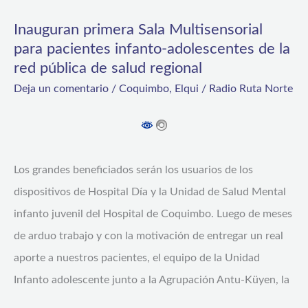
Inauguran primera Sala Multisensorial
Inauguran
para pacientes infanto-adolescentes de la
primera
red pública de salud regional
Sala
Deja un comentario
/
Coquimbo
,
Elqui
/
Radio Ruta Norte
Multisensorial
para
pacientes
infanto-
Los grandes beneficiados serán los usuarios de los
adolescentes
dispositivos de Hospital Día y la Unidad de Salud Mental
de
infanto juvenil del Hospital de Coquimbo. Luego de meses
la
de arduo trabajo y con la motivación de entregar un real
red
aporte a nuestros pacientes, el equipo de la Unidad
pública
Infanto adolescente junto a la Agrupación Antu-Küyen, la
de