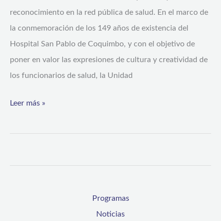
Regional
reconocimiento en la red pública de salud. En el marco de
de
la conmemoración de los 149 años de existencia del
Cuentos,
Hospital San Pablo de Coquimbo, y con el objetivo de
Poesías
poner en valor las expresiones de cultura y creatividad de
y
los funcionarios de salud, la Unidad
Fotografía
del
Leer más »
Hospital
San
Pablo
Programas
Noticias