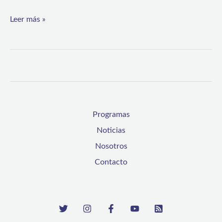
la
Leer más »
más
común
de
hospitalización
en
los
Programas
lactantes
Noticias
Nosotros
Contacto