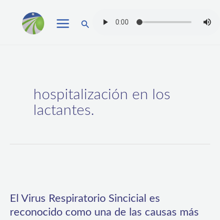
Ir
Buscar
al
contenido
hospitalización en los
lactantes.
El
Virus
El Virus Respiratorio Sincicial es
Respiratorio
reconocido como una de las causas más
Sincicial