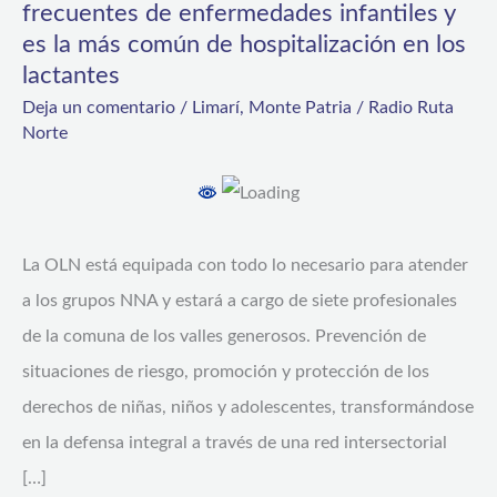
frecuentes de enfermedades infantiles y
es
es la más común de hospitalización en los
reconocido
lactantes
como
Deja un comentario
/
Limarí
,
Monte Patria
/
Radio Ruta
Norte
una
de
las
causas
La OLN está equipada con todo lo necesario para atender
más
a los grupos NNA y estará a cargo de siete profesionales
frecuentes
de la comuna de los valles generosos. Prevención de
de
situaciones de riesgo, promoción y protección de los
enfermedades
derechos de niñas, niños y adolescentes, transformándose
infantiles
en la defensa integral a través de una red intersectorial
y
[…]
es