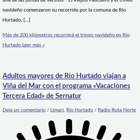
una de las juntas de vecinos. El Viejito Pascuero y el trineo
navideño comenzaron su recorrido por la comuna de Río
Hurtado, […]
Más de 200 kilómetros recorrerá el trineo navideño en Río
Hurtado
Leer más »
Adultos mayores de Río Hurtado viajan a
Viña del Mar con el programa «Vacaciones
Tercera Edad» de Sernatur
Deja un comentario
/
Limarí
,
Río Hurtado
/
Radio Ruta Norte