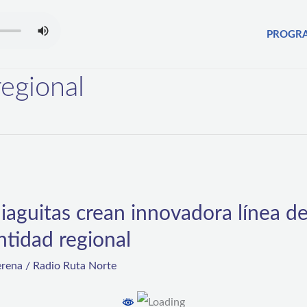
PROGR
regional
aguitas crean innovadora línea de
ntidad regional
erena
/
Radio Ruta Norte