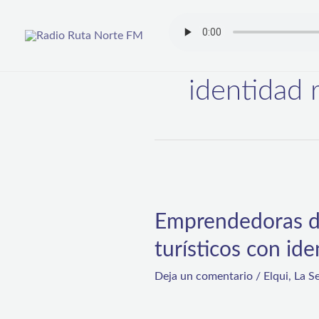
Ir
al
contenido
identidad 
Emprendedoras
diaguitas
Emprendedoras di
crean
turísticos con ide
innovadora
línea
Deja un comentario
/
Elqui
,
La S
de
souvenirs