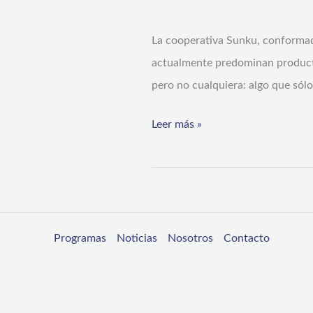
turísticos
La cooperativa Sunku, conformad
con
actualmente predominan productos
identidad
pero no cualquiera: algo que sólo
regional
Leer más »
Programas
Noticias
Nosotros
Contacto