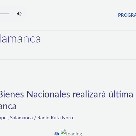
PROGR
Salamanca
Bienes Nacionales realizará última
manca
lapel
,
Salamanca
/
Radio Ruta Norte