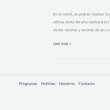
atención
En el móvil, se podrán realizar 
del
última visita del año realizará l
año
de los vecinos y vecinas de las c
en
Illapel
Leer más »
y
Salamanca
Programas
Noticias
Nosotros
Contacto