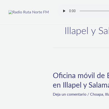
Ir
al
contenido
Illapel y 
Oficina
móvil
Oficina móvil de 
de
en Illapel y Sala
Bienes
Nacionales
Deja un comentario
/
Choapa
,
Il
realizará
última