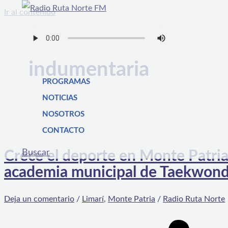
Ir al contenido
indumentaria
PROGRAMAS
NOTICIAS
NOSOTROS
CONTACTO
Buscar
Crece el deporte en Monte Patria
academia municipal de Taekwon
Deja un comentario
/
Limarí
,
Monte Patria
/
Radio Ruta Norte