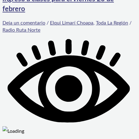
febrero
Deja un comentario
/
Elqui Limarí Choapa
,
Toda La Región
/
Radio Ruta Norte