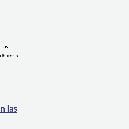
 los
ributos a
n las