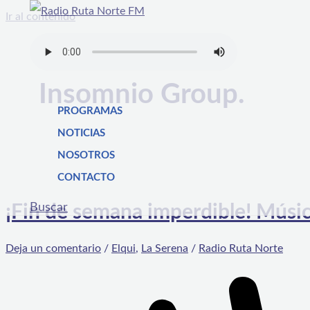
Ir al contenido
Insomnio Group.
PROGRAMAS
NOTICIAS
NOSOTROS
CONTACTO
Buscar
¡Fin de semana imperdible! Músic
Deja un comentario
/
Elqui
,
La Serena
/
Radio Ruta Norte