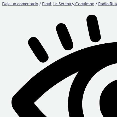
Deja un comentario
/
Elqui
,
La Serena y Coquimbo
/
Radio Rut