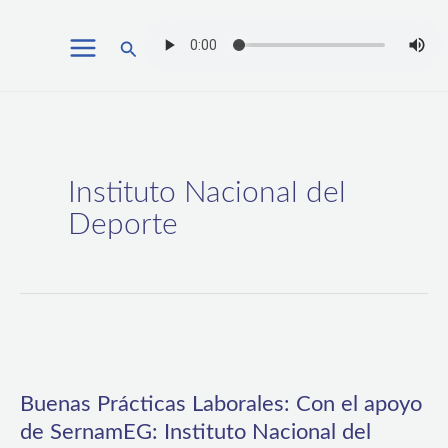
Ir
Buscar
al
contenido
Instituto Nacional del
Deporte
Buenas
Prácticas
Buenas Prácticas Laborales: Con el apoyo
Laborales:
de SernamEG: Instituto Nacional del
Con