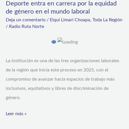
Deporte entra en carrera por la equidad
el
de género en el mundo laboral
apoyo
Deja un comentario
/
Elqui Limarí Choapa
,
Toda La Región
/
Radio Ruta Norte
de
SernamEG:
Instituto
Nacional
La institución es una de las tres organizaciones laborales
del
de la región que inicia este proceso en 2025, con el
Deporte
compromiso de avanzar hacia espacios de trabajo más
entra
inclusivos, equitativos y libres de discriminación de
en
género.
carrera
por
Leer más »
la
equidad