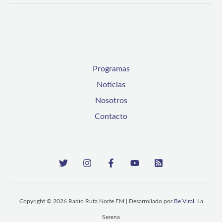
de
género
en
el
Programas
mundo
Noticias
laboral
Nosotros
Contacto
Copyright © 2026 Radio Ruta Norte FM | Desarrollado por
Be Viral
, La
Serena