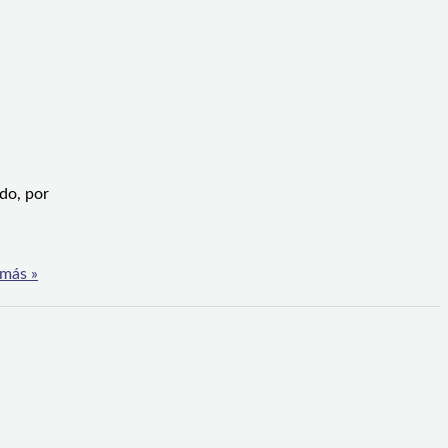
do, por
más »