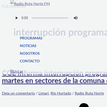
Ir al contenido
interrupción program
PROGRAMAS
NOTICIAS
NOSOTROS
CONTACTO
Buscar
CGE informa interrupción program
martes en sectores de la comuna
Deja un comentario
/
Limarí
,
Río Hurtado
/
Radio Ruta Norte