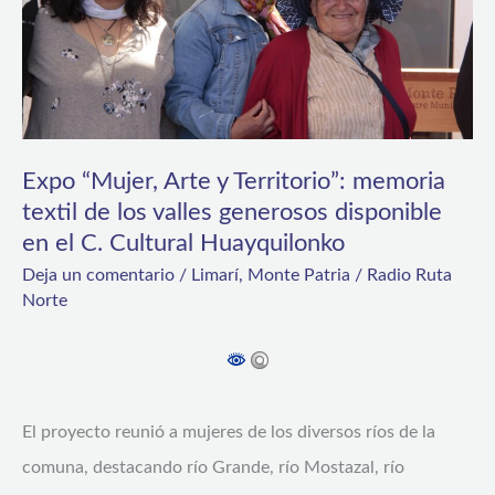
memoria
textil
de
los
valles
Expo “Mujer, Arte y Territorio”: memoria
textil de los valles generosos disponible
generosos
en el C. Cultural Huayquilonko
disponible
Deja un comentario
/
Limarí
,
Monte Patria
/
Radio Ruta
en
Norte
el
C.
Cultural
Huayquilonko
El proyecto reunió a mujeres de los diversos ríos de la
comuna, destacando río Grande, río Mostazal, río