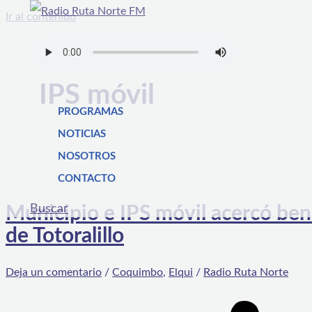
Ir al contenido
IPS móvil
PROGRAMAS
NOTICIAS
NOSOTROS
CONTACTO
Buscar
Municipio e IPS móvil acercó bene
de Totoralillo
Deja un comentario
/
Coquimbo
,
Elqui
/
Radio Ruta Norte