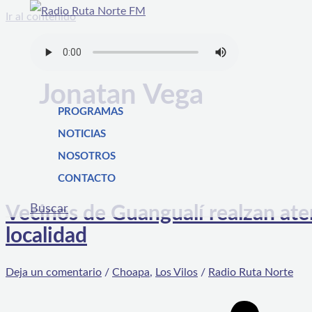
Ir al contenido
Jonatan Vega
PROGRAMAS
NOTICIAS
NOSOTROS
CONTACTO
Buscar
Vecinos de Guangualí realzan ate
localidad
Deja un comentario
/
Choapa
,
Los Vilos
/
Radio Ruta Norte