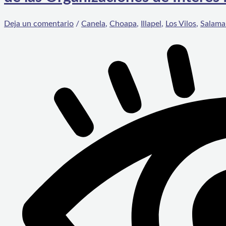
Deja un comentario
/
Canela
,
Choapa
,
Illapel
,
Los Vilos
,
Salama