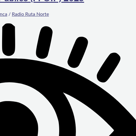
nca
/
Radio Ruta Norte