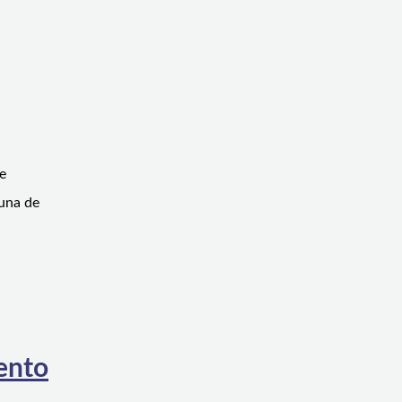
de
muna de
ento