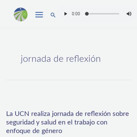
Ir
Buscar
al
contenido
jornada de reflexión
La
UCN
La UCN realiza jornada de reflexión sobre
realiza
seguridad y salud en el trabajo con
jornada
enfoque de género
de