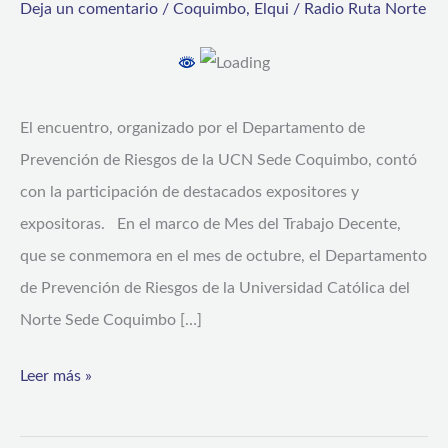
Deja un comentario
/
Coquimbo
,
Elqui
/
Radio Ruta Norte
reflexión
sobre
seguridad
y
El encuentro, organizado por el Departamento de
salud
Prevención de Riesgos de la UCN Sede Coquimbo, contó
en
con la participación de destacados expositores y
el
expositoras. En el marco de Mes del Trabajo Decente,
trabajo
que se conmemora en el mes de octubre, el Departamento
con
de Prevención de Riesgos de la Universidad Católica del
enfoque
Norte Sede Coquimbo […]
de
Leer más »
género