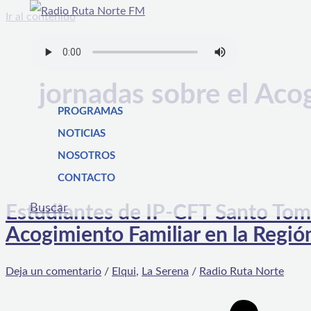
Ir al contenido
jornadas sobre el Aco
PROGRAMAS
NOTICIAS
NOSOTROS
CONTACTO
Buscar
Estudiantes de IP-CFT Santo Tomá
Acogimiento Familiar en la Regi
Deja un comentario
/
Elqui
,
La Serena
/
Radio Ruta Norte