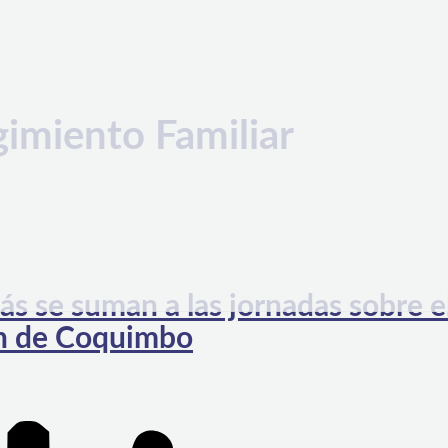
gimiento Familiar
s se suman a las jornadas sobre e
ón de Coquimbo