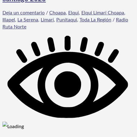
Deja un comentario
/
Choapa
,
Elqui
,
Elqui Limarí Choapa
,
Illapel
,
La Serena
,
Limarí
,
Punitaqui
,
Toda La Región
/
Radio
Ruta Norte