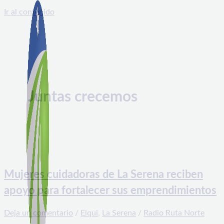
Ir al contenido
Juntas crecemos
Mujeres cuidadoras de La Serena reciben
apoyo para fortalecer sus emprendimientos
Deja un comentario
/
Elqui
,
La Serena
/
Radio Ruta Norte