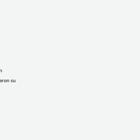
n
taron su