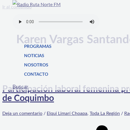
Ir al contenido
Karen Vargas Santand
PROGRAMAS
NOTICIAS
NOSOTROS
CONTACTO
Buscar
Participación laboral femenina p
de Coquimbo
Deja un comentario
/
Elqui Limarí Choapa
,
Toda La Región
/
Ra