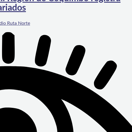
ariados
dio Ruta Norte