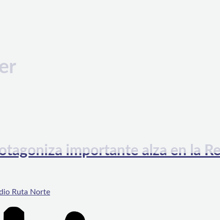
er
rotagoniza importante alza en la R
dio Ruta Norte