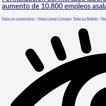
aumento de 10.800 empleos asal
Deja un comentario
/
Elqui Limarí Choapa
,
Toda La Región
/
Ra