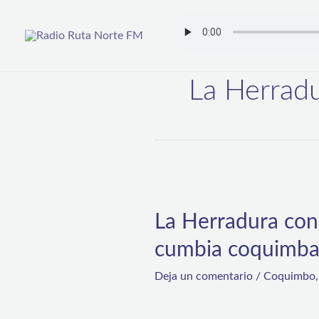
Ir
al
contenido
La Herrad
La
Herradura
La Herradura con
conmemoró
cumbia coquimb
sus
446
Deja un comentario
/
Coquimbo
años
de