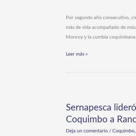
historia
Por segundo año consecutivo, cien
al
más de vida acompañado de músic
ritmo
Monroy y la cumbia coquimbana de 
de
la
Leer más »
cumbia
coquimbana
Sernapesca
lideró
Sernapesca lideró
exitoso
Coquimbo a Ran
traslado
de
Deja un comentario
/
Coquimbo