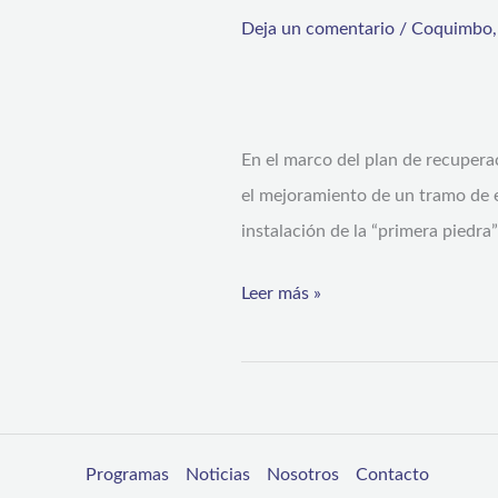
Mejoramiento
Deja un comentario
/
Coquimbo
de
Paseo
Mirador
En el marco del plan de recuperac
La
el mejoramiento de un tramo de 
Herradura
instalación de la “primera piedr
Leer más »
Programas
Noticias
Nosotros
Contacto