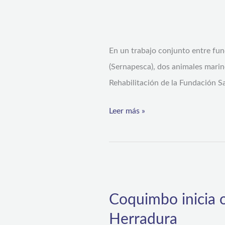
dos
animales
marinos
En un trabajo conjunto entre fun
desde
(Sernapesca), dos animales marin
Coquimbo
Rehabilitación de la Fundación S
a
Rancagua
Leer más »
Coquimbo
inicia
Coquimbo inicia 
obras
Herradura
de