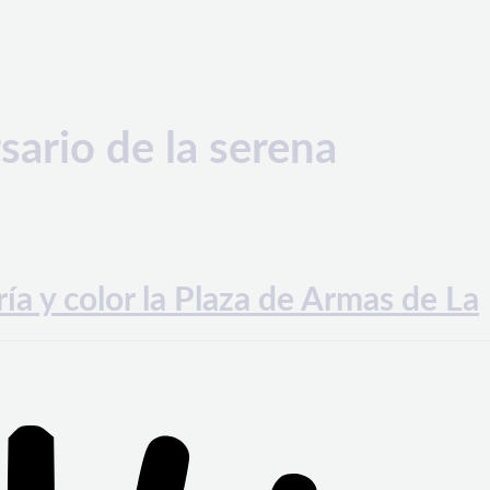
rsario de la serena
ría y color la Plaza de Armas de La