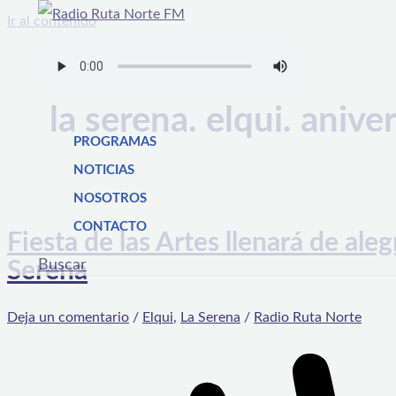
Ir al contenido
la serena. elqui. anive
PROGRAMAS
NOTICIAS
NOSOTROS
CONTACTO
Fiesta de las Artes llenará de aleg
Buscar
Serena
Deja un comentario
/
Elqui
,
La Serena
/
Radio Ruta Norte