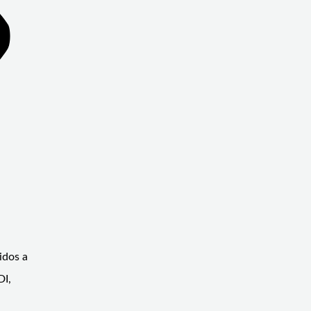
idos a
DI,