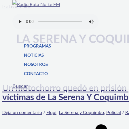
Ir al contenido
LA SERENA Y COQU
PROGRAMAS
NOTICIAS
NOSOTROS
CONTACTO
Buscar
Un motochorro quedó en prisión 
víctimas de La Serena Y Coquim
Deja un comentario
/
Elqui
,
La Serena y Coquimbo
,
Policial
/
R