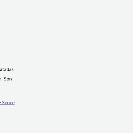
ratadas
n. Son
y Sence