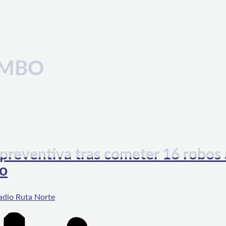
IMBO
preventiva tras cometer 16 robos 
bo
adio Ruta Norte