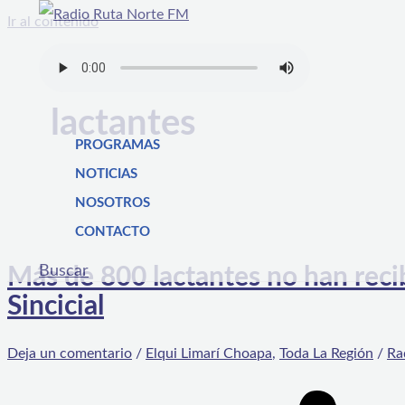
Ir al contenido
lactantes
PROGRAMAS
NOTICIAS
NOSOTROS
CONTACTO
Buscar
Más de 800 lactantes no han reci
Sincicial
Deja un comentario
/
Elqui Limarí Choapa
,
Toda La Región
/
Ra