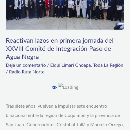
del
XXVIII
Comité
de
Reactivan lazos en primera jornada del
Integración
XXVIII Comité de Integración Paso de
Paso
Agua Negra
de
Deja un comentario
/
Elqui Limarí Choapa
,
Toda La Región
/
Radio Ruta Norte
Agua
Negra
Tras siete años, vuelven a impulsar este encuentro
binacional entre la región de Coquimbo y la provincia de
San Juan. Gobernadores Cristóbal Juliá y Marcelo Orrego,