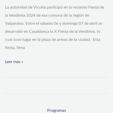
torno
La autoridad de Vicuña participó en la reciente Fiesta de
al
la Vendimia 2024 de esa comuna de la región de
desarrollo
Valparaíso. Entre el sábado 06 y domingo 07 de abril se
de
desarrolló en Casablanca la X Fiesta de la Vendimia, lo
las
cual tuvo lugar en la plaza de armas de la ciudad. Esta
vendimias
fiesta, llena
Leer más »
Programas