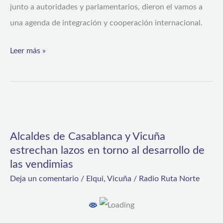
junto a autoridades y parlamentarios, dieron el vamos a
una agenda de integración y cooperación internacional.
Leer más »
Alcaldes
de
Alcaldes de Casablanca y Vicuña
Casablanca
estrechan lazos en torno al desarrollo de
y
las vendimias
Vicuña
Deja un comentario
/
Elqui
,
Vicuña
/
Radio Ruta Norte
estrechan
lazos
en