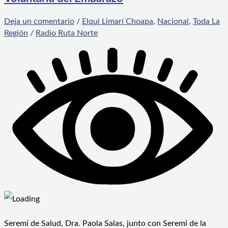
Deja un comentario
/
Elqui Limarí Choapa
,
Nacional
,
Toda La
Región
/
Radio Ruta Norte
Seremi de Salud, Dra. Paola Salas, junto con Seremi de la