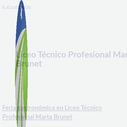
Ir al contenido
Liceo Técnico Profesional Ma
Brunet
Feria gastronómica en Liceo Técnico
Profesional Marta Brunet