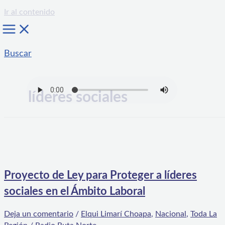
Ir al contenido
Buscar
líderes sociales
Proyecto de Ley para Proteger a líderes
sociales en el Ámbito Laboral
Deja un comentario
/
Elqui Limarí Choapa
,
Nacional
,
Toda La