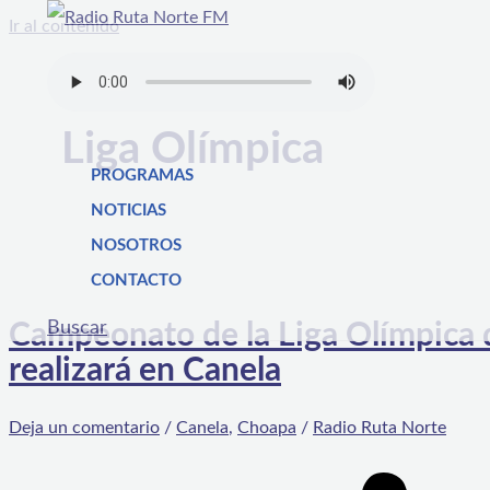
Ir al contenido
Liga Olímpica
PROGRAMAS
NOTICIAS
NOSOTROS
CONTACTO
Buscar
Campeonato de la Liga Olímpica d
realizará en Canela
Deja un comentario
/
Canela
,
Choapa
/
Radio Ruta Norte