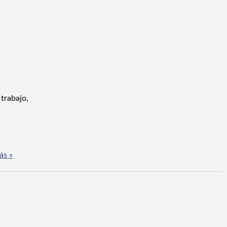
trabajo,
ás »