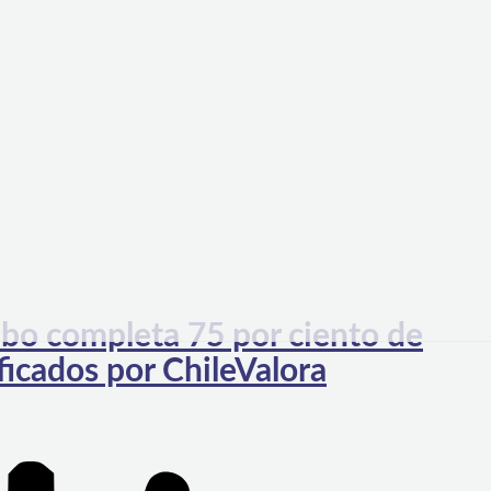
o completa 75 por ciento de
icados por ChileValora