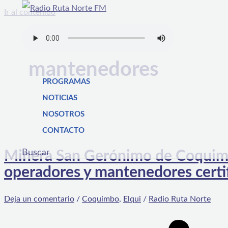
Ir al contenido
mantenedores
PROGRAMAS
NOTICIAS
NOSOTROS
CONTACTO
Buscar
Minera San Gerónimo de Coquimb
operadores y mantenedores certif
Deja un comentario
/
Coquimbo
,
Elqui
/
Radio Ruta Norte