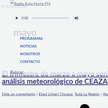
Ir al contenido
mayo
PROGRAMAS
NOTICIAS
NOSOTROS
CONTACTO
Buscar
El trimestre de marzo a mayo ser
análisis meteorológico de CEAZA
Deja un comentario
/
Elqui Limarí Choapa
,
Toda La Región
/
Ra