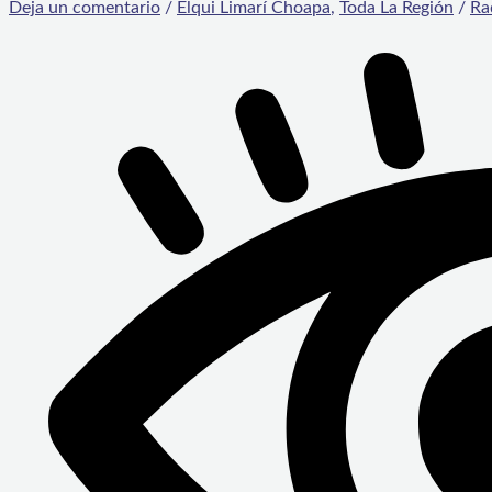
Deja un comentario
/
Elqui Limarí Choapa
,
Toda La Región
/
Ra