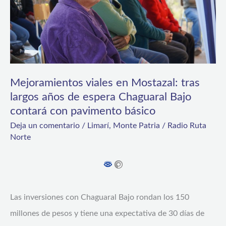
largos
años
de
espera
Chaguaral
Mejoramientos viales en Mostazal: tras
largos años de espera Chaguaral Bajo
Bajo
contará con pavimento básico
contará
Deja un comentario
/
Limarí
,
Monte Patria
/
Radio Ruta
con
Norte
pavimento
básico
Las inversiones con Chaguaral Bajo rondan los 150
millones de pesos y tiene una expectativa de 30 días de