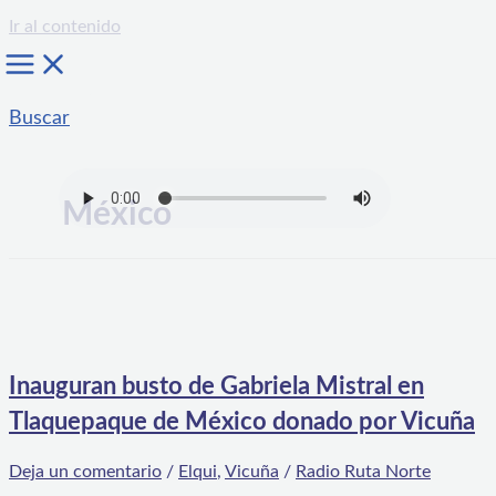
Ir al contenido
Buscar
México
Inauguran busto de Gabriela Mistral en
Tlaquepaque de México donado por Vicuña
Deja un comentario
/
Elqui
,
Vicuña
/
Radio Ruta Norte