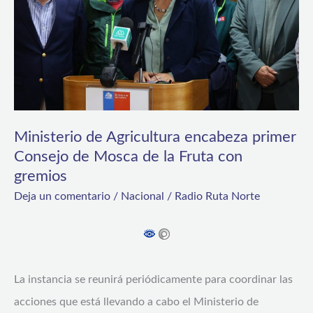
primer
Consejo
de
Mosca
de
la
Ministerio de Agricultura encabeza primer
Consejo de Mosca de la Fruta con
Fruta
gremios
con
Deja un comentario
/
Nacional
/
Radio Ruta Norte
gremios
La instancia se reunirá periódicamente para coordinar las
acciones que está llevando a cabo el Ministerio de