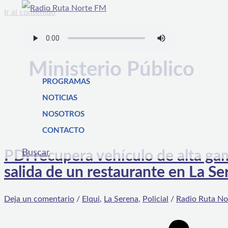
Ir al contenido
Ministerio Público
PROGRAMAS
NOTICIAS
NOSOTROS
CONTACTO
Buscar
PDI recupera vehículo de alta ga
salida de un restaurante en La Se
Deja un comentario
/
Elqui
,
La Serena
,
Policial
/
Radio Ruta No