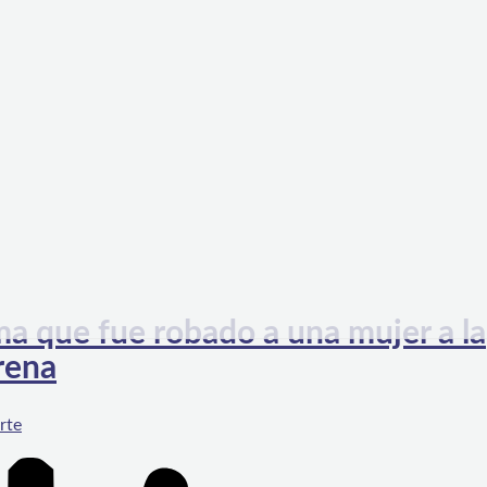
ma que fue robado a una mujer a la
rena
rte