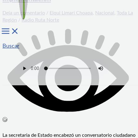
Deja un comentario
/
Elqui Limarí Choapa
,
Nacional
,
Toda La
Región
/
Radio Ruta Norte
Buscar
La secretaria de Estado encabezó un conversatorio ciudadano