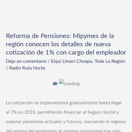
de
Pensiones
Reforma
de
Reforma de Pensiones: Mipymes de la
Pensiones:
región conocen los detalles de nueva
Mipymes
cotización de 1% con cargo del empleador
de
Deja un comentario
/
Elqui Limarí Choapa
,
Toda La Región
la
/
Radio Ruta Norte
región
conocen
los
La cotización se implementará gradualmente hasta llegar
detalles
al 7% en 2033, permitiendo financiar el Seguro Social y
de
mejorar pensiones actuales y futuras, marcando el regreso
nueva
del aporte del empleador al sistema previsional tras más