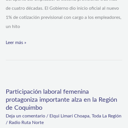
cotización
de cuatro décadas. El Gobierno dio inicio oficial al nuevo
de
1% de cotización previsional con cargo a los empleadores,
1%
un hito
con
cargo
Leer más »
del
empleador
Participación
laboral
Participación laboral femenina
femenina
protagoniza importante alza en la Región
protagoniza
de Coquimbo
importante
Deja un comentario
/
Elqui Limarí Choapa
,
Toda La Región
alza
/
Radio Ruta Norte