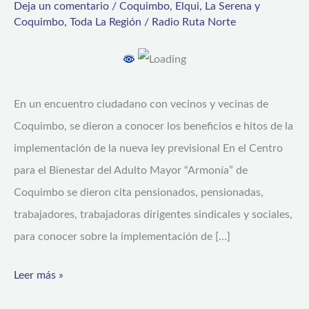
Deja un comentario
/
Coquimbo
,
Elqui
,
La Serena y
18
Coquimbo
,
Toda La Región
/
Radio Ruta Norte
mil
personas
recibirán
En un encuentro ciudadano con vecinos y vecinas de
el
Coquimbo, se dieron a conocer los beneficios e hitos de la
primer
implementación de la nueva ley previsional En el Centro
aumento
para el Bienestar del Adulto Mayor “Armonía” de
de
Coquimbo se dieron cita pensionados, pensionadas,
la
trabajadores, trabajadoras dirigentes sindicales y sociales,
PGU
para conocer sobre la implementación de […]
gracias
a
Leer más »
la
Reforma