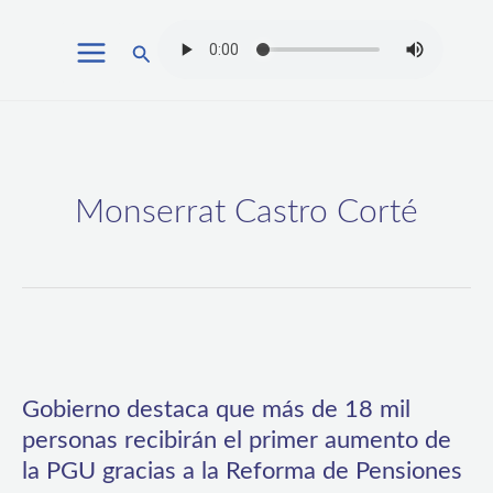
Ir
Buscar
al
contenido
Monserrat Castro Corté
Gobierno
destaca
Gobierno destaca que más de 18 mil
que
personas recibirán el primer aumento de
más
la PGU gracias a la Reforma de Pensiones
de