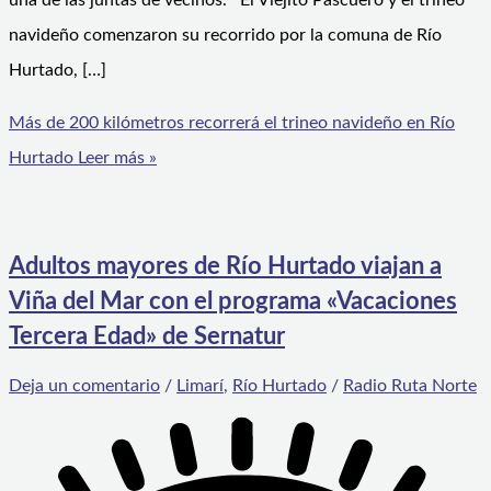
una de las juntas de vecinos. El Viejito Pascuero y el trineo
navideño comenzaron su recorrido por la comuna de Río
Hurtado, […]
Más de 200 kilómetros recorrerá el trineo navideño en Río
Hurtado
Leer más »
Adultos mayores de Río Hurtado viajan a
Viña del Mar con el programa «Vacaciones
Tercera Edad» de Sernatur
Deja un comentario
/
Limarí
,
Río Hurtado
/
Radio Ruta Norte