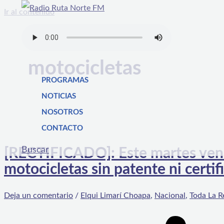
Ir al contenido
motocicletas
PROGRAMAS
NOTICIAS
NOSOTROS
CONTACTO
Buscar
[RECTIFICADO]: Este martes vence
motocicletas sin patente ni cert
Deja un comentario
/
Elqui Limarí Choapa
,
Nacional
,
Toda La R