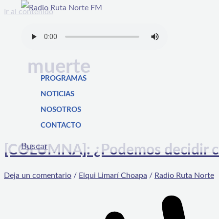
Ir al contenido
muerte
PROGRAMAS
NOTICIAS
NOSOTROS
CONTACTO
Buscar
[COLUMNA]: ¿Podemos decidir có
Deja un comentario
/
Elqui Limarí Choapa
/
Radio Ruta Norte