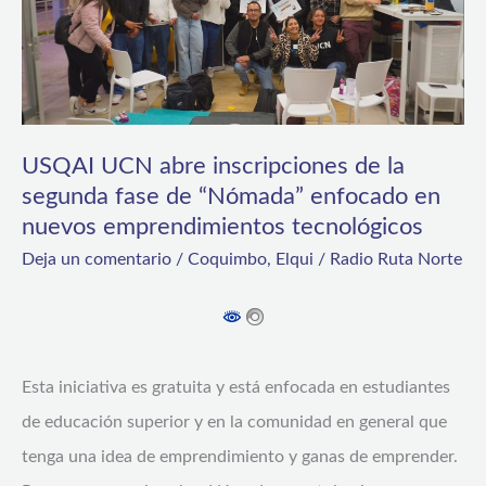
la
segunda
fase
de
USQAI UCN abre inscripciones de la
“Nómada”
segunda fase de “Nómada” enfocado en
enfocado
nuevos emprendimientos tecnológicos
en
Deja un comentario
/
Coquimbo
,
Elqui
/
Radio Ruta Norte
nuevos
emprendimientos
tecnológicos
Esta iniciativa es gratuita y está enfocada en estudiantes
de educación superior y en la comunidad en general que
tenga una idea de emprendimiento y ganas de emprender.